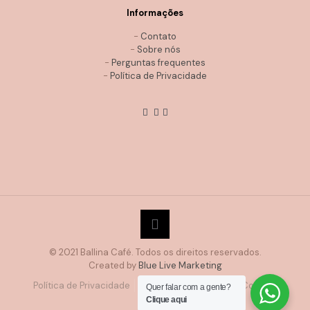
Informações
-
Contato
-
Sobre nós
-
Perguntas frequentes
-
Política de Privacidade
© 2021 Ballina Café. Todos os direitos reservados.
Created by
Blue Live Marketing
Política de Privacidade
Trocas e Devoluções
Cookies
Quer falar com a gente?
Clique aqui