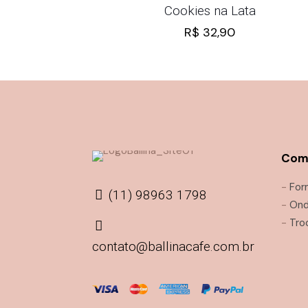
Cookies na Lata
R$
32,90
Comp
-
For
(11) 98963 1798
-
Ond
-
Tro
contato@ballinacafe.com.br