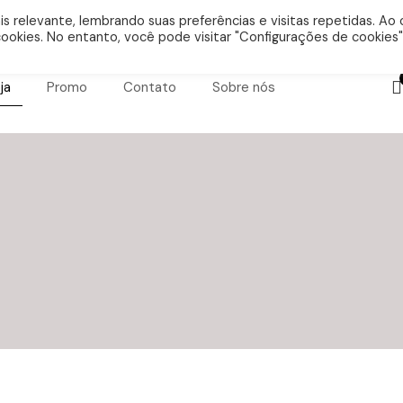
 98963 1798
contato@ballinacafe.com.br | 5% off via PIX
 relevante, lembrando suas preferências e visitas repetidas. Ao c
okies. No entanto, você pode visitar "Configurações de cookies"
ja
Promo
Contato
Sobre nós