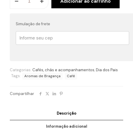
Adicionar ao carrinho
Aromas
de
Bragança
250g
Simulação de frete
em
grãos
quantidade
Categorias:
Cafés, chás e acompanhamentos
,
Dia dos Pais
Tags:
Aromas de Bragança
Café
Compartilhar
Descrição
Informação adicional