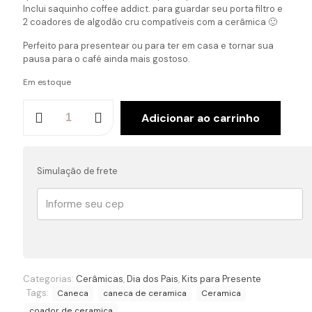
Inclui saquinho coffee addict. para guardar seu porta filtro e
2 coadores de algodão cru compatíveis com a cerâmica 🙂
Perfeito para presentear ou para ter em casa e tornar sua
pausa para o café ainda mais gostoso.
Em estoque
Conjunto
Adicionar ao carrinho
porta
filtro
de
cerâmica
Simulação de frete
+
caneca
branco
quantidade
Categorias:
Cerâmicas
,
Dia dos Pais
,
Kits para Presente
Tags:
Caneca
caneca de ceramica
Ceramica
coador de ceramica